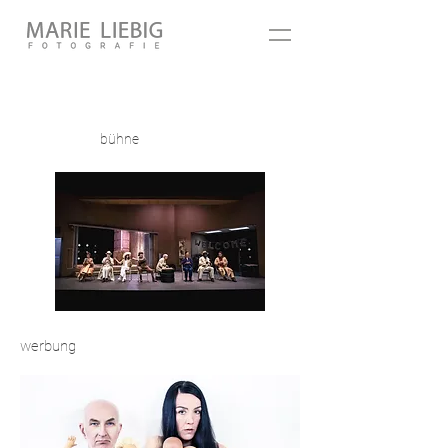
bühne
werbung